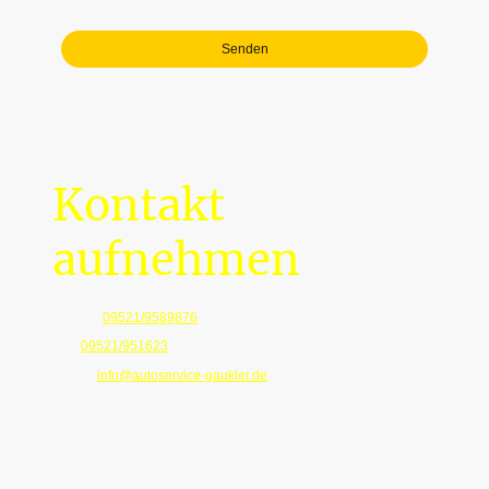
Bitte füllen Sie alle erforderlichen Felder aus.
Senden
Kontakt
aufnehmen
Telefon:
09521/9589876
Fax:
09521/951623
E-Mail:
info@autoservice-gaukler.de
Adresse: Wachthügelstraße 5, Haßfurt / Prappach, 97437,
Bayern, Deutschland
Mo - Fr 09:00 - 17:30
Sa nach Vereinbarung