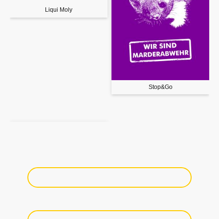
Liqui Moly
Stop&Go
Name
*
E-Mail
*