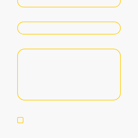
Fahrzeugdaten / KBA / Baujahr etc.
Nachricht
Ich bin damit einverstanden, dass diese Daten zum
Zwecke der Kontaktaufnahme gespeichert und
verarbeitet werden. Mir ist bekannt, dass ich meine
Einwilligung jederzeit widerrufen kann.*