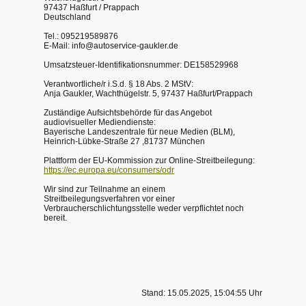
97437 Haßfurt / Prappach
Deutschland
Tel.: 095219589876
E-Mail: info@autoservice-gaukler.de
Umsatzsteuer-Identifikationsnummer: DE158529968
Verantwortliche/r i.S.d. § 18 Abs. 2 MStV:
Anja Gaukler, Wachthügelstr. 5, 97437 Haßfurt/Prappach
Zuständige Aufsichtsbehörde für das Angebot
audiovisueller Mediendienste:
Bayerische Landeszentrale für neue Medien (BLM),
Heinrich-Lübke-Straße 27 ,81737 München
Plattform der EU-Kommission zur Online-Streitbeilegung:
https://ec.europa.eu/consumers/odr
Wir sind zur Teilnahme an einem
Streitbeilegungsverfahren vor einer
Verbraucherschlichtungsstelle weder verpflichtet noch
bereit.
Stand: 15.05.2025, 15:04:55 Uhr